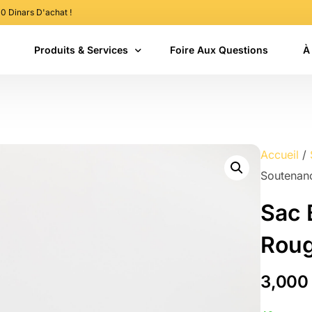
00 Dinars D'achat !
Produits & Services
Foire Aux Questions
À
Tenues & Robes
Boîte Pâtisserie
Accueil
/
Bouteille
Soutenan
Sacs
Sac 
Serviettes
Roug
Gobelets
3,00