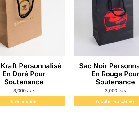
Kraft Personnalisé
Sac Noir Personna
En Doré Pour
En Rouge Pou
Soutenance
Soutenance
3,000
د.ت
3,000
د.ت
Lire la suite
Ajouter au panier