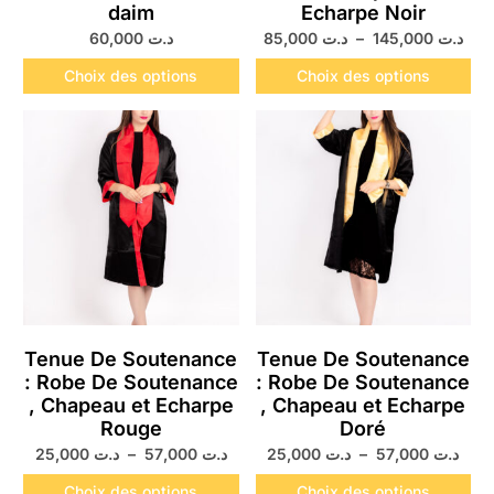
daim
Echarpe Noir
60,000
د.ت
85,000
د.ت
–
145,000
د.ت
Choix des options
Choix des options
Tenue De Soutenance
Tenue De Soutenance
: Robe De Soutenance
: Robe De Soutenance
, Chapeau et Echarpe
, Chapeau et Echarpe
Rouge
Doré
25,000
د.ت
–
57,000
د.ت
25,000
د.ت
–
57,000
د.ت
Choix des options
Choix des options